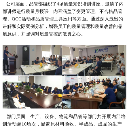
公司
层面，
品管部组织了
4场质量知识培训讲座，邀请了内
部讲师进行质量月
授课，内容
涵盖了变更管理、不合格品管
理、
QCC活动和品质管理工具应用等方面。通过深入浅出的
讲解和实际案例分析，增强员工的质量管理和质量改善的品
质意识，并强调对质量管控的敬畏之心。
部门
层面，
生产、设备、物流和品管
等部门
共开展内部培
训活动超
10场次，涵盖原材料验收、半成品、成品的生产