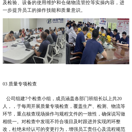
及检验、设备的使用维护和仓储物流管控
等实操内容
，进
一步提升员工的操作技能和质量意识。
03 质量专项检查
公司组建
7个检查小组，成员涵盖各部门班组长以上共20
人，
，于每周开展质量专项检查，
覆盖
生产、检测、物流
等
环节，重点核查现场操作与规程文件的一致性，
确保说写做
相统一。
对
检查中发现
不符合项目
及时
跟进
并实现
闭环
整
改
，
杜绝未经认可的变更行为
，增强员工责任心
及流程规范