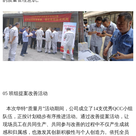
05 班组提案改善活动
本次华特
“质量月”活动
期间，公司
成立
了
14支优秀QCC小组
队伍
，
正
按
计划
稳步
有序
推进
活动。通过改善提案活动
，
让
现场员工在共同生产、共同参与改善的过程中
不仅
产生成就
感
和
归属感，
也
激发其
创新积极性
与
个人创造力。
依托
全员