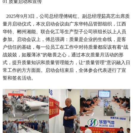
01 质量启动和宣传
2025年9月3日，公司总经理傅铸红、副总经理茹高艺出席质
量月启动仪式，本次启动会议由广东华特品管部组织，江西
华特、郴州湘能、联合化工等生产型子公司班组长以上人员
参加
。
启动会议上，傅总强调：质量是企业的生命线，是客
户信任的基础，每一位员工在工作中对待质量都应该有着
“战
战兢兢，如履薄冰”的敬畏之心，通过本次质量月活动的形
式，提升质量知识和质量管理能力，
让
“质量
管理
”
意识
融入日
常
工作的方方面面。启动会结束后，
全体
参会代表进行了宣
誓和签名活动。