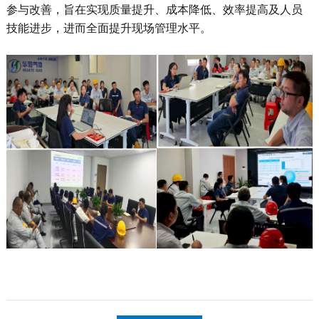
参与改善，
旨在实现
质量
提升
、成本
降低
、效率
提高及
人员
技能进步
，
进而全面
提升现场管理水平。