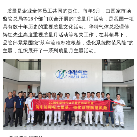
质量是企业全体员工共同的责任
。
每年
9月
，
由
国家市场
监管总局等
26个部门联合开展的“质量月”活动，
是我国
一项
具有数十年历史
的
重要质量文化活动。
华特
气体
总经理傅
铸红
先生
高度重视质量月活动
等相关工作
，在
其
领导下，
品管部
紧紧
围绕
“筑牢流程标准根基，强化系统防范风险”的
主题，
组织
展开了一系列质量月主题活动。