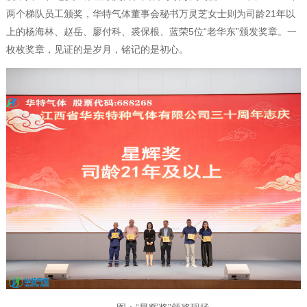
两个梯队员工颁奖，华特气体
董事会秘书万灵芝女士则为司龄
21年以
上的杨海林、赵岳、廖付科、裘保根、蓝荣5位“老华东”颁发奖章。一
枚枚奖章，见证的是岁月，铭记的是初心。