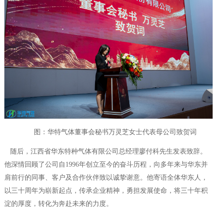
图：华特气体董事会秘书万灵芝女士代表母公司致贺词
随后，江西省华东特种气体有限公司总经理廖付科先生发表致辞。
他深情回顾了公司自
1996年创立至今的奋斗历程，向多年来与华东并
肩前行的同事、客户及合作伙伴致以诚挚谢意。他寄语全体华东人，
以三十周年为崭新起点，传承企业精神，勇担发展使命，将三十年积
淀的厚度，转化为奔赴未来的力度。