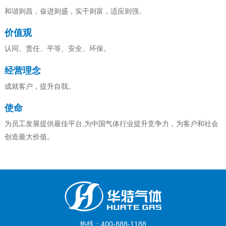
和谐则昌，奋进则盛，实干则富，适应则强。
价值观
认同、责任、平等、安全、环保。
经营理念
成就客户，提升自我。
使命
为员工发展提供最佳平台,为中国气体行业提升竞争力，为客户和社会
创造最大价值。
热线：400-888-1188