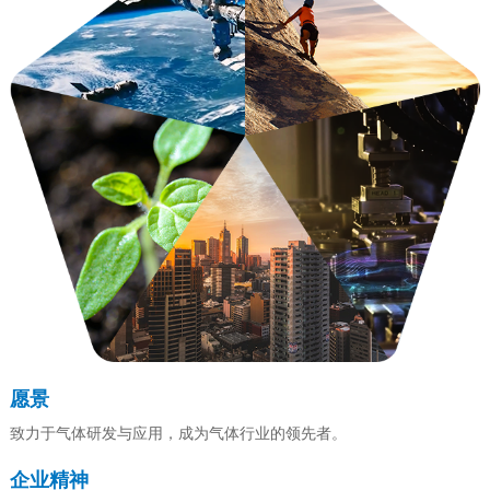
愿景
致力于气体研发与应用，成为气体行业的领先者。
企业精神