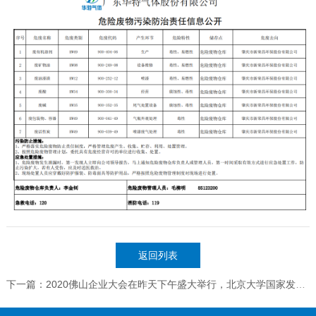
返回列表
下一篇：2020佛山企业大会在昨天下午盛大举行，北京大学国家发展研究院教授周其仁现场以《突围再登攀》为题发表主旨演讲。这次会议是疫情期间佛山最有营养的会议