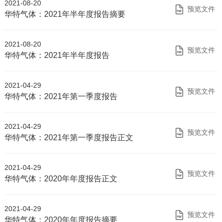
2021-08-20
预览文件
华特气体：2021年半年度报告摘要
2021-08-20
预览文件
华特气体：2021年半年度报告
2021-04-29
预览文件
华特气体：2021年第一季度报告
2021-04-29
预览文件
华特气体：2021年第一季度报告正文
2021-04-29
预览文件
华特气体：2020年年度报告正文
2021-04-29
预览文件
华特气体：2020年年度报告摘要