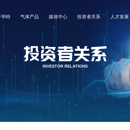
于华特
气体产品
媒体中心
投资者关系
人才发展
中心
企业简介
公司新闻
企业文化
投资者关系
行业动态
发展历程
人才理念
社会责任
视频中心
荣誉资质
联系我们
员工福
气
INVESTOR RELATIONS