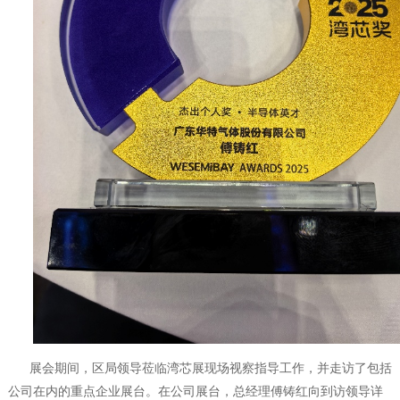
展会期间，区局领导莅临湾芯展现场视察指导工作，并走访了包括
公司在内的重点企业展台。在公司展台，总经理傅铸红向到访领导详