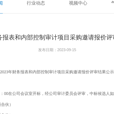
闻
行业动态
视频中心
财务报表和内部控制审计项目采购邀请报价
发布日期：2023-09-15
年财务报表和内部控制审计项目采购邀请报价评审结果公示
2023
：
在公司会议室开标，经公司审计委员会评审，中标候选人如
00
通合伙）