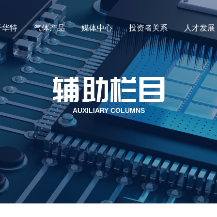
于华特
气体产品
媒体中心
投资者关系
人才发展
中心
企业简介
公司新闻
企业文化
投资者关系
行业动态
发展历程
人才理念
社会责任
视频中心
荣誉资质
联系我们
员工福
气
AUXILIARY COLUMNS