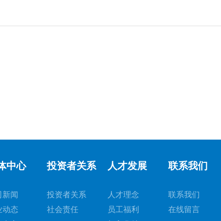
体中心
投资者关系
人才发展
联系我们
司新闻
投资者关系
人才理念
联系我们
业动态
社会责任
员工福利
在线留言