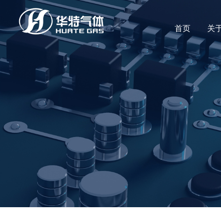
首页
关
董事长致辞
产品