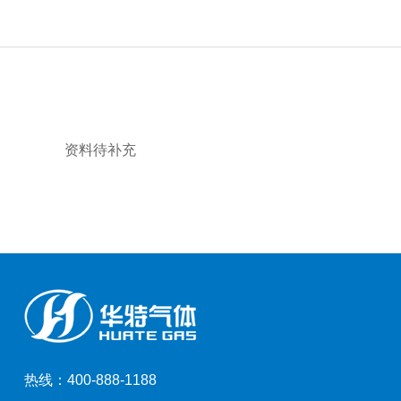
资料待补充
热线：400-888-1188