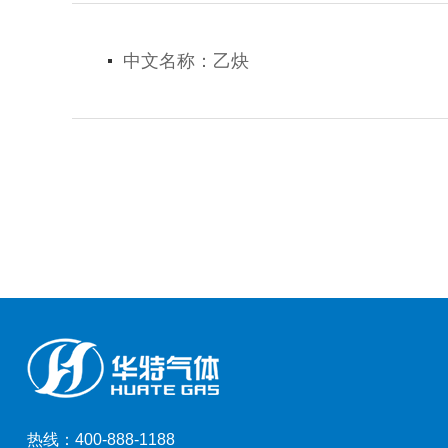
中文名称：乙炔
热线：400-888-1188