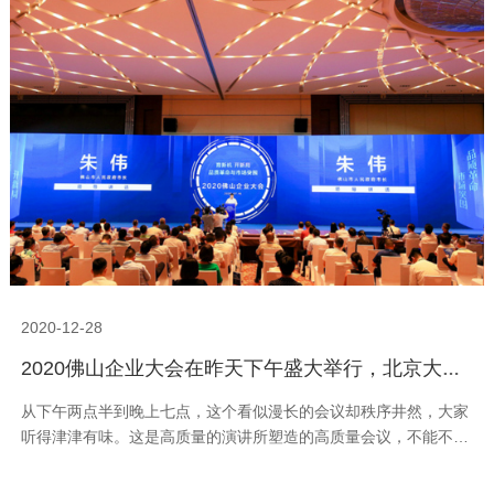
2020-12-28
2020佛山企业大会在昨天下午盛大举行，北京大学国家发展研究院教授周其仁现场以《突围再登攀》为题发表主旨演讲。这次会议是疫情期间佛山最有营养的会议
从下午两点半到晚上七点，这个看似漫长的会议却秩序井然，大家
听得津津有味。这是高质量的演讲所塑造的高质量会议，不能不
说，这样的会议在佛山是不多见的。我的最深感受有三