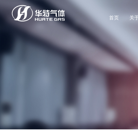
首页
关
董事长致辞
产品