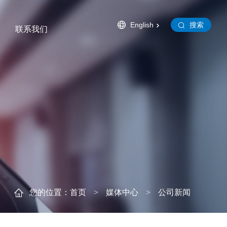
English
搜索
联系我们
利
体知识
合作伙伴
在线留言
加入华特
旗下公司
您的位置：
首页
>
媒体中心
>
公司新闻