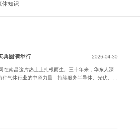
气体知识
年庆典圆满举行
2026-04-30
公司在南昌这片热土上扎根而生。三十年来，华东人深
特种气体行业的中坚力量，持续服务半导体、光伏、电
旗下重要成员，江西华东与华特气体一脉相承、协同共