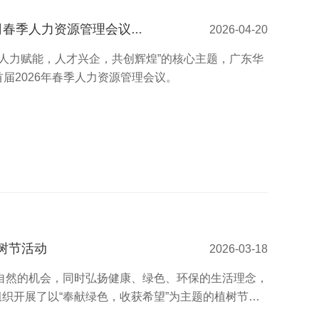
人力赋能，人才兴企，共创辉煌 —— 2026年华特公司春季人力资源管理会议圆满落幕
2026-04-20
人力赋能，人才兴企，共创辉煌”的核心主题，广东华
首届2026年春季人力资源管理会议。
树节活动
2026-03-18
自然的机会，同时弘扬健康、绿色、环保的生活理念，
组织开展了以“奉献绿色，收获希望”为主题的植树节活
动为社会增添绿色，美化环境。